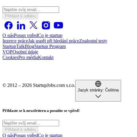
Přihlásit k odběru
O nás
Posun vpřed
Co je startup
Inzerce práce
Jak uspět při hledání práce
Znalostní testy
StartupTalk
Blog
Startup Program
VOP
Osobní údaje
Cookies
Pro média
Kontakt
© 2012 – 2026 StartupJobs.com s.r.o.
Jazyk stránky:
Čeština
Přihlaste se k newsletteru a posuňte se vpřed!
Přihlásit k odběru
O nás
Posun vpřed
Co je startup