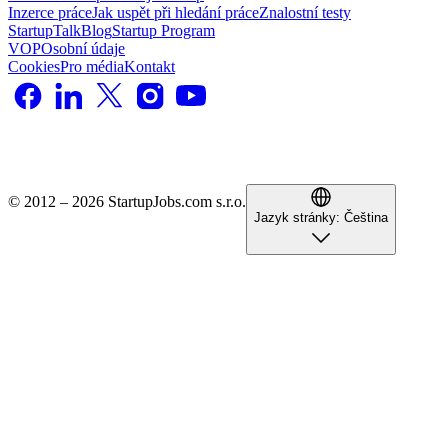
Inzerce práce
Jak uspět při hledání práce
Znalostní testy
StartupTalk
Blog
Startup Program
VOP
Osobní údaje
Cookies
Pro média
Kontakt
© 2012 – 2026 StartupJobs.com s.r.o.
Jazyk stránky:
Čeština