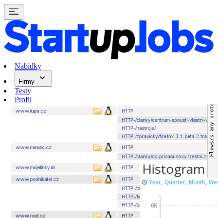
Nabídky
Firmy
Testy
Profil