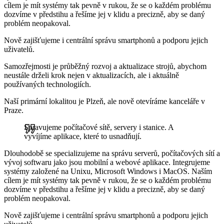
cílem je mít systémy tak pevně v rukou, že se o každém problému
dozvíme v předstihu a řešíme jej v klidu a precizně, aby se daný
problém neopakoval.
Nově zajišťujeme i centrální správu smartphonů a podporu jejich
uživatelů.
Samozřejmosti je průběžný rozvoj a aktualizace strojů, abychom
neustále drželi krok nejen v aktualizacích, ale i aktuálně
používaných technologiích.
Naší primární lokalitou je Plzeň, ale nově otevíráme kanceláře v
Praze.
Spravujeme počítačové sítě, servery i stanice. A
vyvíjíme aplikace, které to usnadňují.
Dlouhodobě se specializujeme na správu serverů, počítačových sítí a
vývoj softwaru jako jsou mobilní a webové aplikace. Integrujeme
systémy založené na Unixu, Microsoft Windows i MacOS. Naším
cílem je mít systémy tak pevně v rukou, že se o každém problému
dozvíme v předstihu a řešíme jej v klidu a precizně, aby se daný
problém neopakoval.
Nově zajišťujeme i centrální správu smartphonů a podporu jejich