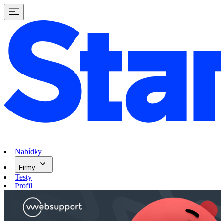
Nabídky
Firmy
Testy
Profil