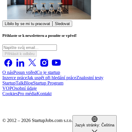
Líbilo by se mi tu pracovat
Sledovat
Přihlaste se k newsletteru a posuňte se vpřed!
Přihlásit k odběru
O nás
Posun vpřed
Co je startup
Inzerce práce
Jak uspět při hledání práce
Znalostní testy
StartupTalk
Blog
Startup Program
VOP
Osobní údaje
Cookies
Pro média
Kontakt
© 2012 – 2026 StartupJobs.com s.r.o.
Jazyk stránky:
Čeština