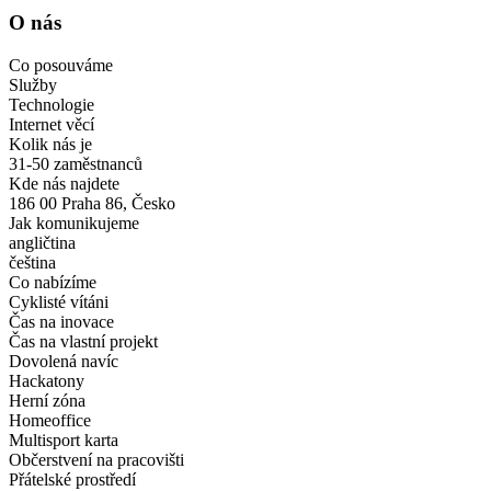
O nás
Co posouváme
Služby
Technologie
Internet věcí
Kolik nás je
31-50 zaměstnanců
Kde nás najdete
186 00 Praha 86, Česko
Jak komunikujeme
angličtina
čeština
Co nabízíme
Cyklisté vítáni
Čas na inovace
Čas na vlastní projekt
Dovolená navíc
Hackatony
Herní zóna
Homeoffice
Multisport karta
Občerstvení na pracovišti
Přátelské prostředí