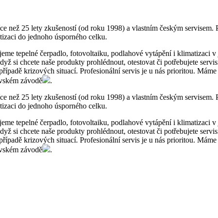
e než 25 lety zkušeností (od roku 1998) a vlastním českým servisem. P
atizaci do jednoho úsporného celku.
me tepelné čerpadlo, fotovoltaiku, podlahové vytápění i klimatizaci v
dyž si chcete naše produkty prohlédnout, otestovat či potřebujete serv
 případě krizových situací. Profesionální servis je u nás prioritou. Má
evském závodě
.
e než 25 lety zkušeností (od roku 1998) a vlastním českým servisem. P
atizaci do jednoho úsporného celku.
me tepelné čerpadlo, fotovoltaiku, podlahové vytápění i klimatizaci v
dyž si chcete naše produkty prohlédnout, otestovat či potřebujete serv
 případě krizových situací. Profesionální servis je u nás prioritou. Má
evském závodě
.