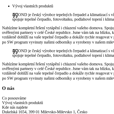
Vývoj vlastních produktů
ACOND je český výrobce tepelných čerpadel a klimatizací s víc
spojuje tepelné čerpadlo, fotovoltaiku, podlahové topení i klim
Nabízíme kompletní řešení vytápění i chlazení vašeho domova. Spojuje
ověřenými partnery v celé České republice. Jsme vám tak na blízku, k
vzdáleně dohlíží na vaše tepelné čerpadlo a dokáže rychle reagovat v
po SW program vyvinuty našimi odborníky a vyrobeny v našem mil
ACOND je český výrobce tepelných čerpadel a klimatizací s víc
spojuje tepelné čerpadlo, fotovoltaiku, podlahové topení i klim
Nabízíme kompletní řešení vytápění i chlazení vašeho domova. Spojuje
ověřenými partnery v celé České republice. Jsme vám tak na blízku, k
vzdáleně dohlíží na vaše tepelné čerpadlo a dokáže rychle reagovat v
po SW program vyvinuty našimi odborníky a vyrobeny v našem mil
O nás
Co posouváme
Vývoj vlastních produktů
Kde nás najdete
Dukelská 1654, 399 01 Milevsko-Milevsko 1, Česko