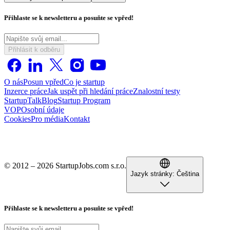
Přihlaste se k newsletteru a posuňte se vpřed!
Přihlásit k odběru
O nás
Posun vpřed
Co je startup
Inzerce práce
Jak uspět při hledání práce
Znalostní testy
StartupTalk
Blog
Startup Program
VOP
Osobní údaje
Cookies
Pro média
Kontakt
© 2012 – 2026 StartupJobs.com s.r.o.
Jazyk stránky:
Čeština
Přihlaste se k newsletteru a posuňte se vpřed!