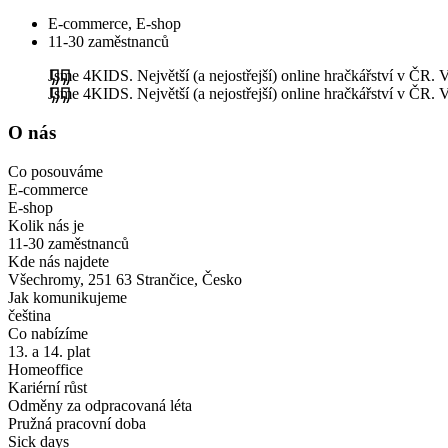
E-commerce, E-shop
11-30 zaměstnanců
Jsme 4KIDS. Největší (a nejostřejší) online hračkářství v ČR. 
Jsme 4KIDS. Největší (a nejostřejší) online hračkářství v ČR. 
O nás
Co posouváme
E-commerce
E-shop
Kolik nás je
11-30 zaměstnanců
Kde nás najdete
Všechromy, 251 63 Strančice, Česko
Jak komunikujeme
čeština
Co nabízíme
13. a 14. plat
Homeoffice
Kariérní růst
Odměny za odpracovaná léta
Pružná pracovní doba
Sick days