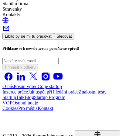
Stabilní firma
Stravenky
Kontakty
Líbilo by se mi tu pracovat
Sledovat
Přihlaste se k newsletteru a posuňte se vpřed!
Přihlásit k odběru
O nás
Posun vpřed
Co je startup
Inzerce práce
Jak uspět při hledání práce
Znalostní testy
StartupTalk
Blog
Startup Program
VOP
Osobní údaje
Cookies
Pro média
Kontakt
© 2012 – 2026 StartupJobs.com s.r.o.