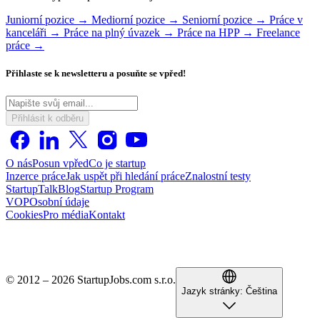
Juniorní pozice →
Mediorní pozice →
Seniorní pozice →
Práce v
kanceláři →
Práce na plný úvazek →
Práce na HPP →
Freelance
práce →
Přihlaste se k newsletteru a posuňte se vpřed!
Přihlásit k odběru
O nás
Posun vpřed
Co je startup
Inzerce práce
Jak uspět při hledání práce
Znalostní testy
StartupTalk
Blog
Startup Program
VOP
Osobní údaje
Cookies
Pro média
Kontakt
© 2012 – 2026 StartupJobs.com s.r.o.
Jazyk stránky:
Čeština