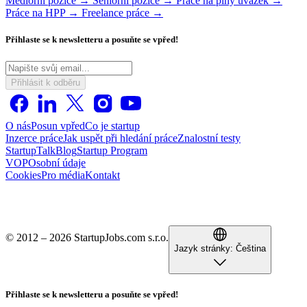
Mediorní pozice →
Seniorní pozice →
Práce na plný úvazek →
Práce na HPP →
Freelance práce →
Přihlaste se k newsletteru a posuňte se vpřed!
Přihlásit k odběru
O nás
Posun vpřed
Co je startup
Inzerce práce
Jak uspět při hledání práce
Znalostní testy
StartupTalk
Blog
Startup Program
VOP
Osobní údaje
Cookies
Pro média
Kontakt
© 2012 – 2026 StartupJobs.com s.r.o.
Jazyk stránky:
Čeština
Přihlaste se k newsletteru a posuňte se vpřed!