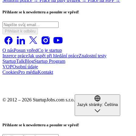
Seniorní pozice →
Práce na plný úvazek →
Práce na HPP →
Přihlaste se k newsletteru a posuňte se vpřed!
Přihlásit k odběru
O nás
Posun vpřed
Co je startup
Inzerce práce
Jak uspět při hledání práce
Znalostní testy
StartupTalk
Blog
Startup Program
VOP
Osobní údaje
Cookies
Pro média
Kontakt
© 2012 – 2026 StartupJobs.com s.r.o.
Jazyk stránky:
Čeština
Přihlaste se k newsletteru a posuňte se vpřed!