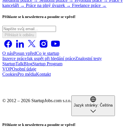
Mediorní pozice →
Seniorní pozice →
Hybridní práce →
Práce v
kanceláři →
Práce na plný úvazek →
Freelance práce →
Přihlaste se k newsletteru a posuňte se vpřed!
Přihlásit k odběru
O nás
Posun vpřed
Co je startup
Inzerce práce
Jak uspět při hledání práce
Znalostní testy
StartupTalk
Blog
Startup Program
VOP
Osobní údaje
Cookies
Pro média
Kontakt
© 2012 – 2026 StartupJobs.com s.r.o.
Jazyk stránky:
Čeština
Přihlaste se k newsletteru a posuňte se vpřed!