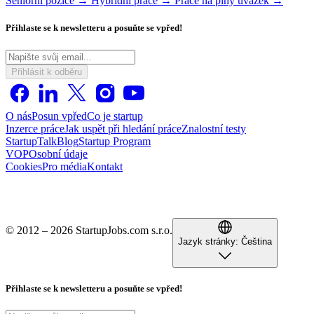
Seniorní pozice →
Hybridní práce →
Práce na plný úvazek →
Přihlaste se k newsletteru a posuňte se vpřed!
Přihlásit k odběru
O nás
Posun vpřed
Co je startup
Inzerce práce
Jak uspět při hledání práce
Znalostní testy
StartupTalk
Blog
Startup Program
VOP
Osobní údaje
Cookies
Pro média
Kontakt
© 2012 – 2026 StartupJobs.com s.r.o.
Jazyk stránky:
Čeština
Přihlaste se k newsletteru a posuňte se vpřed!