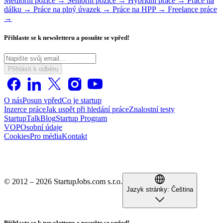
Mediorní pozice →
Seniorní pozice →
Hybridní práce →
Práce na
dálku →
Práce na plný úvazek →
Práce na HPP →
Freelance práce
→
Přihlaste se k newsletteru a posuňte se vpřed!
Přihlásit k odběru
O nás
Posun vpřed
Co je startup
Inzerce práce
Jak uspět při hledání práce
Znalostní testy
StartupTalk
Blog
Startup Program
VOP
Osobní údaje
Cookies
Pro média
Kontakt
© 2012 – 2026 StartupJobs.com s.r.o.
Jazyk stránky:
Čeština
Přihlaste se k newsletteru a posuňte se vpřed!