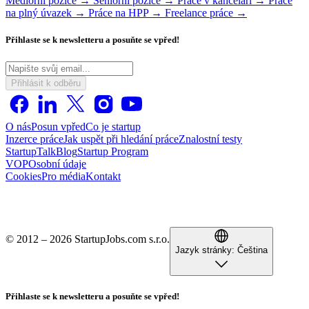
Mediorní pozice →
Seniorní pozice →
Práce v kanceláři →
Práce
na plný úvazek →
Práce na HPP →
Freelance práce →
Přihlaste se k newsletteru a posuňte se vpřed!
Přihlásit k odběru
O nás
Posun vpřed
Co je startup
Inzerce práce
Jak uspět při hledání práce
Znalostní testy
StartupTalk
Blog
Startup Program
VOP
Osobní údaje
Cookies
Pro média
Kontakt
© 2012 – 2026 StartupJobs.com s.r.o.
Jazyk stránky:
Čeština
Přihlaste se k newsletteru a posuňte se vpřed!