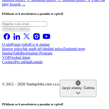
plný úvazek →
Přihlaste se k newsletteru a posuňte se vpřed!
Přihlásit k odběru
O nás
Posun vpřed
Co je startup
Inzerce práce
Jak uspět při hledání práce
Znalostní testy
StartupTalk
Blog
Startup Program
VOP
Osobní údaje
Cookies
Pro média
Kontakt
© 2012 – 2026 StartupJobs.com s.r.o.
Jazyk stránky:
Čeština
Přihlaste se k newsletteru a posuňte se vpřed!