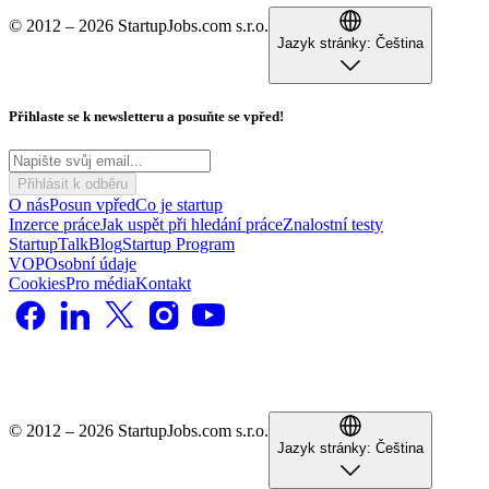
© 2012 – 2026 StartupJobs.com s.r.o.
Jazyk stránky:
Čeština
Přihlaste se k newsletteru a posuňte se vpřed!
Přihlásit k odběru
O nás
Posun vpřed
Co je startup
Inzerce práce
Jak uspět při hledání práce
Znalostní testy
StartupTalk
Blog
Startup Program
VOP
Osobní údaje
Cookies
Pro média
Kontakt
© 2012 – 2026 StartupJobs.com s.r.o.
Jazyk stránky:
Čeština