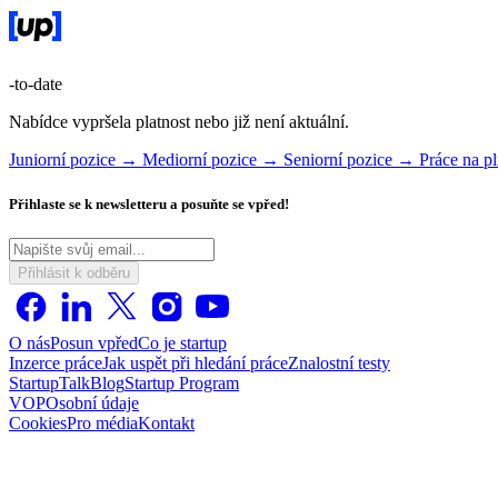
-to-date
Nabídce vypršela platnost nebo již není aktuální.
Juniorní pozice →
Mediorní pozice →
Seniorní pozice →
Práce na p
Přihlaste se k newsletteru a posuňte se vpřed!
Přihlásit k odběru
O nás
Posun vpřed
Co je startup
Inzerce práce
Jak uspět při hledání práce
Znalostní testy
StartupTalk
Blog
Startup Program
VOP
Osobní údaje
Cookies
Pro média
Kontakt