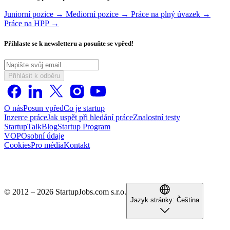
Juniorní pozice →
Mediorní pozice →
Práce na plný úvazek →
Práce na HPP →
Přihlaste se k newsletteru a posuňte se vpřed!
Přihlásit k odběru
O nás
Posun vpřed
Co je startup
Inzerce práce
Jak uspět při hledání práce
Znalostní testy
StartupTalk
Blog
Startup Program
VOP
Osobní údaje
Cookies
Pro média
Kontakt
© 2012 – 2026 StartupJobs.com s.r.o.
Jazyk stránky:
Čeština