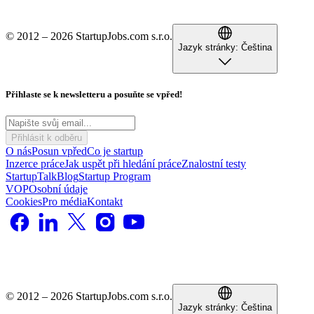
© 2012 – 2026 StartupJobs.com s.r.o.
Jazyk stránky:
Čeština
Přihlaste se k newsletteru a posuňte se vpřed!
Přihlásit k odběru
O nás
Posun vpřed
Co je startup
Inzerce práce
Jak uspět při hledání práce
Znalostní testy
StartupTalk
Blog
Startup Program
VOP
Osobní údaje
Cookies
Pro média
Kontakt
© 2012 – 2026 StartupJobs.com s.r.o.
Jazyk stránky:
Čeština