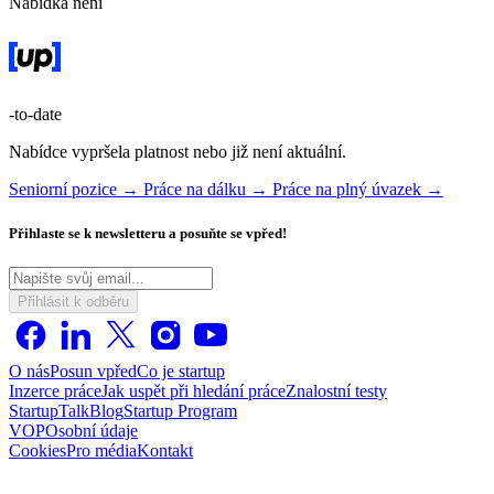
Nabídka není
-to-date
Nabídce vypršela platnost nebo již není aktuální.
Seniorní pozice →
Práce na dálku →
Práce na plný úvazek →
Přihlaste se k newsletteru a posuňte se vpřed!
Přihlásit k odběru
O nás
Posun vpřed
Co je startup
Inzerce práce
Jak uspět při hledání práce
Znalostní testy
StartupTalk
Blog
Startup Program
VOP
Osobní údaje
Cookies
Pro média
Kontakt