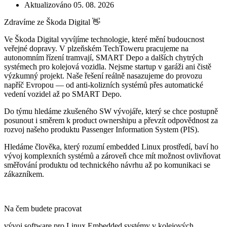
Aktualizováno 05. 08. 2026
Zdravíme ze Škoda Digital 👋
Ve Škoda Digital vyvíjíme technologie, které mění budoucnost
veřejné dopravy. V plzeňském TechToweru pracujeme na
autonomním řízení tramvají, SMART Depo a dalších chytrých
systémech pro kolejová vozidla. Nejsme startup v garáži ani čistě
výzkumný projekt. Naše řešení reálně nasazujeme do provozu
napříč Evropou — od anti-kolizních systémů přes automatické
vedení vozidel až po SMART Depo.
Do týmu hledáme zkušeného SW vývojáře, který se chce postupně
posunout i směrem k product ownershipu a převzít odpovědnost za
rozvoj našeho produktu Passenger Information System (PIS).
Hledáme člověka, který rozumí embedded Linux prostředí, baví ho
vývoj komplexních systémů a zároveň chce mít možnost ovlivňovat
směřování produktu od technického návrhu až po komunikaci se
zákazníkem.
Na čem budete pracovat
vývoj software pro Linux Embedded systémy v kolejových