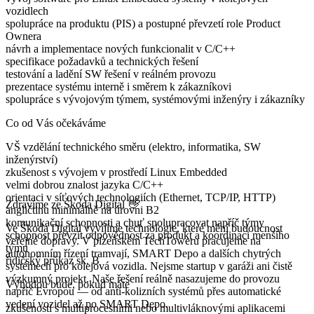
vozidlech
spolupráce na produktu (PIS) a postupné převzetí role Product
Ownera
návrh a implementace nových funkcionalit v C/C++
specifikace požadavků a technických řešení
testování a ladění SW řešení v reálném provozu
prezentace systému interně i směrem k zákazníkovi
spolupráce s vývojovým týmem, systémovými inženýry i zákazníky
Co od Vás očekáváme
VŠ vzdělání technického směru (elektro, informatika, SW
inženýrství)
zkušenost s vývojem v prostředí Linux Embedded
velmi dobrou znalost jazyka C/C++
orientaci v síťových technologiích (Ethernet, TCP/IP, HTTP)
Zdravíme ze Škoda Digital 👋
angličtinu minimálně na úrovni B2
komunikační schopnosti a chuť spolupracovat napříč týmy
Ve Škoda Digital vyvíjíme technologie, které mění budoucnost
schopnost převzít odpovědnost za produkt a koordinaci menšího
veřejné dopravy. V plzeňském TechToweru pracujeme na
týmu
autonomním řízení tramvají, SMART Depo a dalších chytrých
řidičský průkaz sk. B
systémech pro kolejová vozidla. Nejsme startup v garáži ani čistě
výzkumný projekt. Naše řešení reálně nasazujeme do provozu
Výhodou bude, pokud máte
napříč Evropou — od anti-kolizních systémů přes automatické
vedení vozidel až po SMART Depo.
zkušenosti s multiprocesními nebo multivláknovými aplikacemi