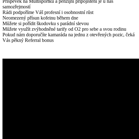
Příspěvek na Multisportku a penzijní připojištění je u nás
samozřejmostí
Rádi podpoříme Váš profesní i osobnostní růst
Neomezený přísun kofeinu během dne
Můžete si pořídit škodovku s parádní slevou
Můžete využít zvýhodněné tarify od O2 pro sebe a svou rodinu
Pokud nám doporučíte kamaráda na jednu z otevřených pozic, čeká
Vás pěkný Referral bonus