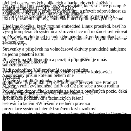
přehled o serverových aplikacích a backendových službách
Do týmu hledáme zkušeného SW vývojáře, který se chce postupně
znalost technologií ITxPT nebo TRDP
posunout i směrem k product ownershipu a převzít odpovědnost za
zkušenost s tvorbou technické dokumentace
rozvoj našeho produktu Passenger Information System (PIS).
praxi z prostředí dopravy, embedded nebo průmyslových systémů
Hledáme člověka, který rozumí embedded Linux prostředí, baví ho
Jaké další benefity nabízíme
vývoj komplexních systémů a zároveň chce mít možnost ovlivňovat
směřování produktu od technického návrhu až po komunikaci se
Pracovní doba je pružná a 7,5h denně, budete mít 5 týdnů dovolené
zákazníkem.
+ 2 sick days
Stravenky a příspěvek na volnočasové aktivity pravidelně nabijeme
na jednu platební kartu
Příspěvek na Multisportku a penzijní připojištění je u nás
Na čem budete pracovat
samozřejmostí
Rádi podpoříme Váš profesní i osobnostní růst
vývoj software pro Linux Embedded systémy v kolejových
Neomezený přísun kofeinu během dne
vozidlech
Můžete si pořídit škodovku s parádní slevou
spolupráce na produktu (PIS) a postupné převzetí role Product
Můžete využít zvýhodněné tarify od O2 pro sebe a svou rodinu
Ownera
Pokud nám doporučíte kamaráda na jednu z otevřených pozic, čeká
návrh a implementace nových funkcionalit v C/C++
Vás pěkný Referral bonus
specifikace požadavků a technických řešení
testování a ladění SW řešení v reálném provozu
prezentace systému interně i směrem k zákazníkovi
spolupráce s vývojovým týmem, systémovými inženýry i zákazníky
Co od Vás očekáváme