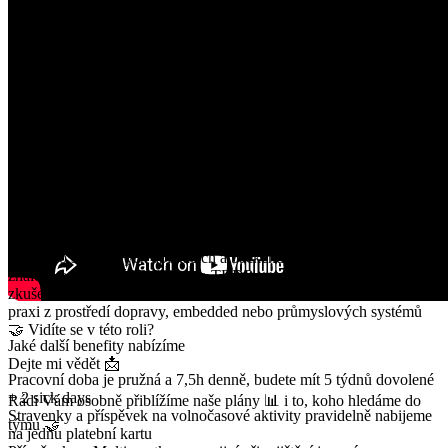
VŠ vzdělání technického směru (elektro, informatika, SW
inženýrství)
zkušenost s vývojem v prostředí Linux Embedded
velmi dobrou znalost jazyka C/C++
orientaci v síťových technologiích (Ethernet, TCP/IP, HTTP)
angličtinu minimálně na úrovni B2
komunikační schopnosti a chuť spolupracovat napříč týmy
schopnost převzít odpovědnost za produkt a koordinaci menšího
týmu
řidičský průkaz sk. B
Výhodou bude, pokud máte
zkušenosti s multiprocesními nebo multivláknovými aplikacemi
přehled o serverových aplikacích a backendových službách
znalost technologií ITxPT nebo TRDP
zkušenost s tvorbou technické dokumentace
praxi z prostředí dopravy, embedded nebo průmyslových systémů
🤝 Vidíte se v této roli?
Jaké další benefity nabízíme
Dejte mi vědět 📩
Pracovní doba je pružná a 7,5h denně, budete mít 5 týdnů dovolené
+ 2 sick days
Rádi Vám osobně přiblížíme naše plány 📊 i to, koho hledáme do
Stravenky a příspěvek na volnočasové aktivity pravidelně nabijeme
týmu 🤝
na jednu platební kartu