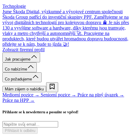
Technologie
Jsme Škoda Digital, výzkumné a vývojové centrum společnosti
Škoda Group patřící do investiční skupiny PPF. Zaměřujeme se na
vývoj digitálních technologií pro kolejovou dopravu 🚊 Je nás přes
130 a vyvíjíme software a hardware, díky kterému jsou tramvaje,
vlaky a metro chytřejší a autonomnější 🚀. Pracujeme na
produktech, které budou utvářet hromadnou dopravu budoucnosti,
přidejte se k nám, bude to jízda 🤝!
Zobrazit firemní profil
Jak pracujeme
Co nabízíme
Co požadujeme
Mám zájem o nabídku
Mediorní pozice →
Seniorní pozice →
Práce na plný úvazek →
Práce na HPP →
Přihlaste se k newsletteru a posuňte se vpřed!
Přihlásit k odběru