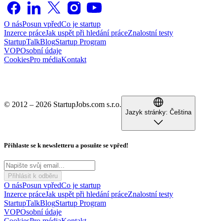
O nás
Posun vpřed
Co je startup
Inzerce práce
Jak uspět při hledání práce
Znalostní testy
StartupTalk
Blog
Startup Program
VOP
Osobní údaje
Cookies
Pro média
Kontakt
© 2012 – 2026 StartupJobs.com s.r.o.
Jazyk stránky:
Čeština
Přihlaste se k newsletteru a posuňte se vpřed!
Přihlásit k odběru
O nás
Posun vpřed
Co je startup
Inzerce práce
Jak uspět při hledání práce
Znalostní testy
StartupTalk
Blog
Startup Program
VOP
Osobní údaje
Cookies
Pro média
Kontakt