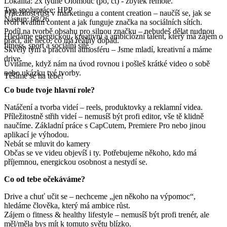
Lokalita: 2x týdně Olomouc (po, čt) - zbytek remote.
Typ spolupráce: HPP
Příležitost růst v marketingu a content creation – naučíš se, jak se
Nástup: 08/26
tvoří kvalitní content a jak funguje značka na sociálních sítích.
Podíl na tvorbě obsahu pro silnou značku – nebudeš dělat nudnou
Hledáme energickou, kreativní a ambiciózní talent, který má zájem o
práci, ale něco, co má reálný dopad.
fitness, sport a sociální sítě.
Skvělý tým a pracovní atmosféru – Jsme mladí, kreativní a máme
drive.
Uvítáme, když nám na úvod rovnou i pošleš krátké video o sobě
nebo ukázku tvé tvorby.
Těšíme se na tebe!
Co bude tvoje hlavní role?
Natáčení a tvorba videí – reels, produktovky a reklamní videa.
Příležitostně střih videí – nemusíš být profi editor, vše tě klidně
naučíme. Základní práce s CapCutem, Premiere Pro nebo jinou
aplikací je výhodou.
Nebát se mluvit do kamery
Občas se ve videu objevíš i ty. Potřebujeme někoho, kdo má
příjemnou, energickou osobnost a nestydí se.
Co od tebe očekáváme?
Drive a chuť učit se – nechceme „jen někoho na výpomoc“,
hledáme člověka, který má ambice růst.
Zájem o fitness & healthy lifestyle – nemusíš být profi trenér, ale
měl/měla bys mít k tomuto světu blízko.