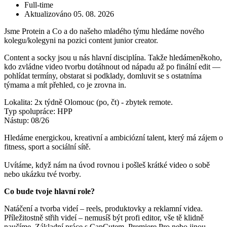
Full-time
Aktualizováno 05. 08. 2026
Jsme Protein a Co a do našeho mladého týmu hledáme nového
kolegu/kolegyni na pozici content junior creator.
Content a socky jsou u nás hlavní disciplína. Takže hledámeněkoho,
kdo zvládne video tvorbu dotáhnout od nápadu až po finální edit —
pohlídat termíny, obstarat si podklady, domluvit se s ostatníma
týmama a mít přehled, co je zrovna in.
Lokalita: 2x týdně Olomouc (po, čt) - zbytek remote.
Typ spolupráce: HPP
Nástup: 08/26
Hledáme energickou, kreativní a ambiciózní talent, který má zájem o
fitness, sport a sociální sítě.
Uvítáme, když nám na úvod rovnou i pošleš krátké video o sobě
nebo ukázku tvé tvorby.
Co bude tvoje hlavní role?
Natáčení a tvorba videí – reels, produktovky a reklamní videa.
Příležitostně střih videí – nemusíš být profi editor, vše tě klidně
naučíme. Základní práce s CapCutem, Premiere Pro nebo jinou