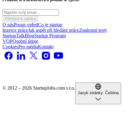
Přihlásit k odběru
O nás
Posun vpřed
Co je startup
Inzerce práce
Jak uspět při hledání práce
Znalostní testy
StartupTalk
Blog
Startup Program
VOP
Osobní údaje
Cookies
Pro média
Kontakt
© 2012 – 2026 StartupJobs.com s.r.o.
Jazyk stránky:
Čeština