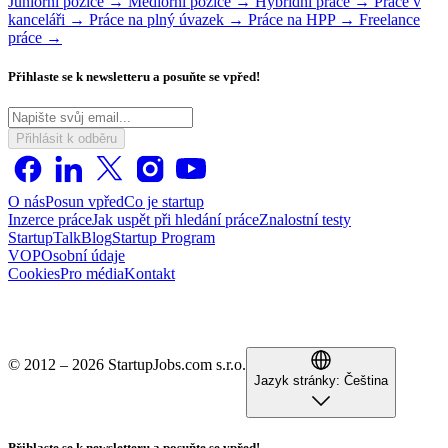
Juniorní pozice →
Mediorní pozice →
Hybridní práce →
Práce v
kanceláři →
Práce na plný úvazek →
Práce na HPP →
Freelance
práce →
Přihlaste se k newsletteru a posuňte se vpřed!
Přihlásit k odběru
O nás
Posun vpřed
Co je startup
Inzerce práce
Jak uspět při hledání práce
Znalostní testy
StartupTalk
Blog
Startup Program
VOP
Osobní údaje
Cookies
Pro média
Kontakt
© 2012 – 2026 StartupJobs.com s.r.o.
Jazyk stránky:
Čeština
Přihlaste se k newsletteru a posuňte se vpřed!