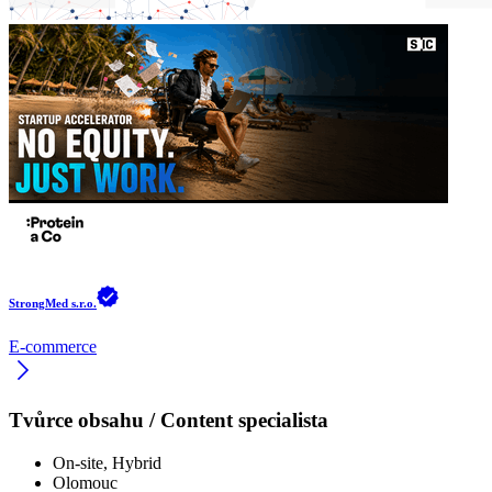
StrongMed s.r.o.
E-commerce
Tvůrce obsahu / Content specialista
On-site, Hybrid
Olomouc