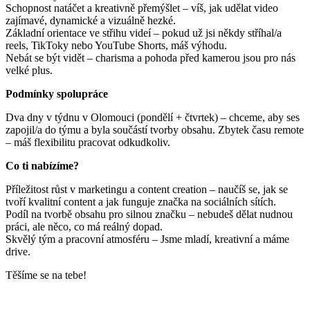
Schopnost natáčet a kreativně přemýšlet – víš, jak udělat video
zajímavé, dynamické a vizuálně hezké.
Základní orientace ve střihu videí – pokud už jsi někdy stříhal/a
reels, TikToky nebo YouTube Shorts, máš výhodu.
Nebát se být vidět – charisma a pohoda před kamerou jsou pro nás
velké plus.
Podmínky spolupráce
Dva dny v týdnu v Olomouci (pondělí + čtvrtek) – chceme, aby ses
zapojil/a do týmu a byla součástí tvorby obsahu. Zbytek času remote
– máš flexibilitu pracovat odkudkoliv.
Co ti nabízíme?
Příležitost růst v marketingu a content creation – naučíš se, jak se
tvoří kvalitní content a jak funguje značka na sociálních sítích.
Podíl na tvorbě obsahu pro silnou značku – nebudeš dělat nudnou
práci, ale něco, co má reálný dopad.
Skvělý tým a pracovní atmosféru – Jsme mladí, kreativní a máme
drive.
Těšíme se na tebe!