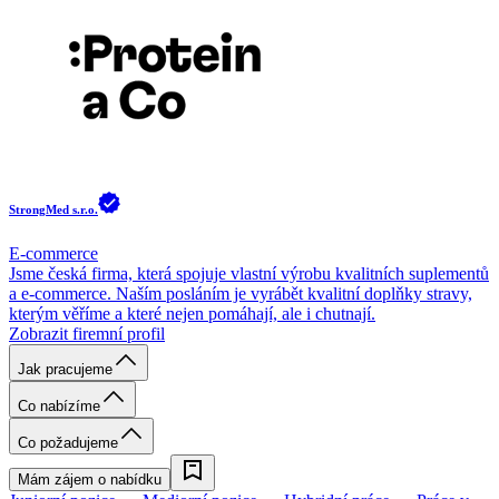
StrongMed s.r.o.
E-commerce
Jsme česká firma, která spojuje vlastní výrobu kvalitních suplementů
a e-commerce. Naším posláním je vyrábět kvalitní doplňky stravy,
kterým věříme a které nejen pomáhají, ale i chutnají.
Zobrazit firemní profil
Jak pracujeme
Co nabízíme
Co požadujeme
Mám zájem o nabídku