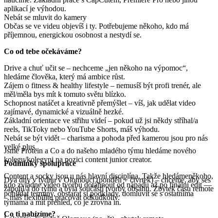
aplikací je výhodou.
Nebát se mluvit do kamery
Občas se ve videu objevíš i ty. Potřebujeme někoho, kdo má
příjemnou, energickou osobnost a nestydí se.
Co od tebe očekáváme?
Drive a chuť učit se – nechceme „jen někoho na výpomoc“,
hledáme člověka, který má ambice růst.
Zájem o fitness & healthy lifestyle – nemusíš být profi trenér, ale
měl/měla bys mít k tomuto světu blízko.
Schopnost natáčet a kreativně přemýšlet – víš, jak udělat video
zajímavé, dynamické a vizuálně hezké.
Základní orientace ve střihu videí – pokud už jsi někdy stříhal/a
reels, TikToky nebo YouTube Shorts, máš výhodu.
Nebát se být vidět – charisma a pohoda před kamerou jsou pro nás
velké plus.
Jsme Protein a Co a do našeho mladého týmu hledáme nového
kolegu/kolegyni na pozici content junior creator.
Podmínky spolupráce
Content a socky jsou u nás hlavní disciplína. Takže hledámeněkoho,
Dva dny v týdnu v Olomouci (pondělí + čtvrtek) – chceme, aby ses
kdo zvládne video tvorbu dotáhnout od nápadu až po finální edit —
zapojil/a do týmu a byla součástí tvorby obsahu. Zbytek času remote
pohlídat termíny, obstarat si podklady, domluvit se s ostatníma
– máš flexibilitu pracovat odkudkoliv.
týmama a mít přehled, co je zrovna in.
Co ti nabízíme?