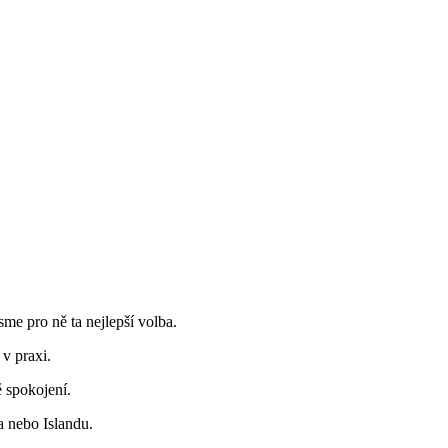
me pro ně ta nejlepší volba.
v praxi.
ě spokojení.
a nebo Islandu.