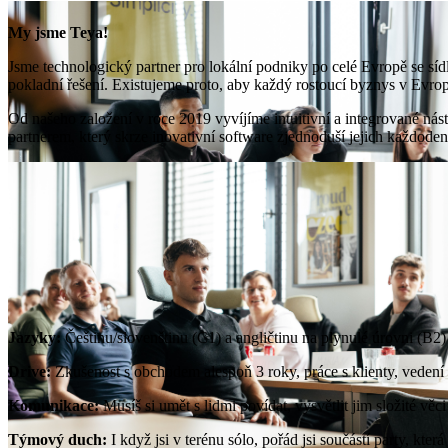
My jsme Teya!
Jsme technologický partner pro lokální podniky po celé Evropě se sí
pokladní řešení. Existujeme proto, aby každý rostoucí byznys v Evrop
Od našeho založení v roce 2019 vyvíjíme intuitivní a integrované nást
partnerem, který skrze inovativní software zjednoduší jejich každoden
J
azyky:
Češtinu/slovenštinu (C1) a angličtinu na plynulé úrovni (B2)
Drive:
Zkušenost s obchodem alespoň 3 roky, práce s klienty, vedení 
Komunikace:
Musíš si umět s lidmi povídat, vysvětlit jim složité věc
Týmový duch:
I když jsi v terénu sólo, pořád jsi součástí party, kt