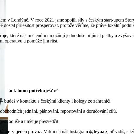
dlem v Londýně. V roce 2021 jsme spojili síly s českým start-upem Sto
ě dostal příležitost prosperovat, protože věříme, že právě lokální podn
roje, které našim členům umožňují jednoduše přijímat platby a zvyšovat
ní operativu a pomůže jim růst.
Co k tomu potřebuješ? ✅
 – budeš v kontaktu s českými klienty i kolegy ze zahraničí.
obchodních jednání, plánování, reportování a doručování cílů.
i jednoduše a umět je přesvědčit.
erá táhne za jeden provaz. Mrkni na náš Instagram
@teya.cz
, ať vidíš, s 