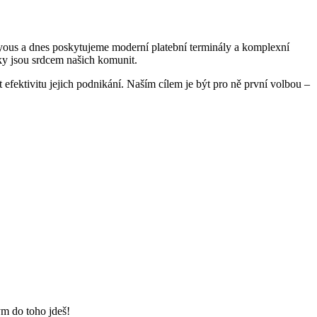
ryous a dnes poskytujeme moderní platební terminály a komplexní
iky jsou srdcem našich komunit.
 efektivitu jejich podnikání. Naším cílem je být pro ně první volbou –
kým do toho jdeš!