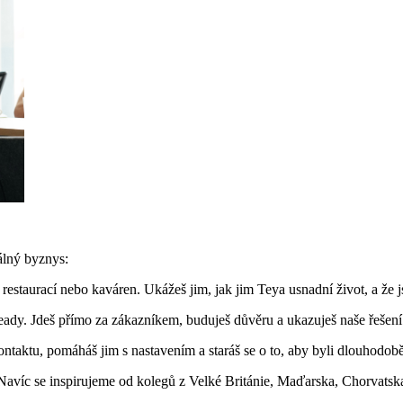
álný byznys:
estaurací nebo kaváren. Ukážeš jim, jak jim Teya usnadní život, a že js
ady. Jdeš přímo za zákazníkem, buduješ důvěru a ukazuješ naše řešení 
ontaktu, pomáháš jim s nastavením a staráš se o to, aby byli dlouhodob
. Navíc se inspirujeme od kolegů z Velké Británie, Maďarska, Chorvatsk