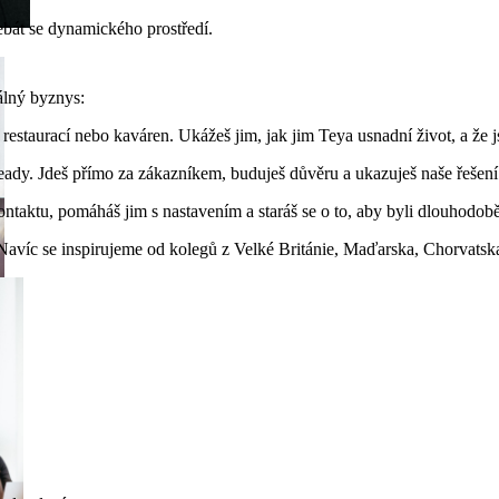
ebát se dynamického prostředí.
álný byznys:
estaurací nebo kaváren. Ukážeš jim, jak jim Teya usnadní život, a že js
ady. Jdeš přímo za zákazníkem, buduješ důvěru a ukazuješ naše řešení 
ontaktu, pomáháš jim s nastavením a staráš se o to, aby byli dlouhodob
. Navíc se inspirujeme od kolegů z Velké Británie, Maďarska, Chorvatsk