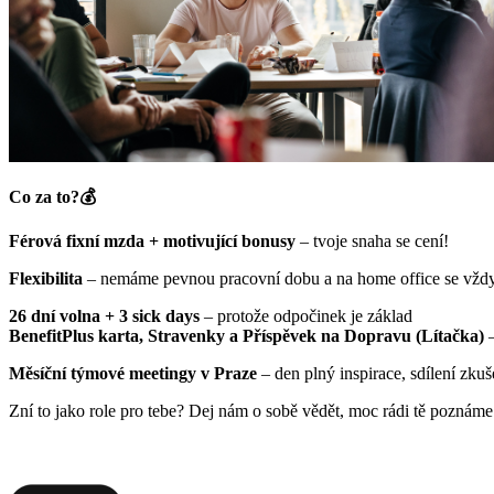
Co za to?💰
Férová fixní mzda + motivující bonusy
– tvoje snaha se cení!
Flexibilita
– nemáme pevnou pracovní dobu a na home office se vž
26 dní volna + 3 sick days
– protože odpočinek je základ
BenefitPlus karta, Stravenky a Příspěvek na Dopravu (Lítačka)
Měsíční týmové meetingy v Praze
– den plný inspirace, sdílení zku
Zní to jako role pro tebe? Dej nám o sobě vědět, moc rádi tě poznám