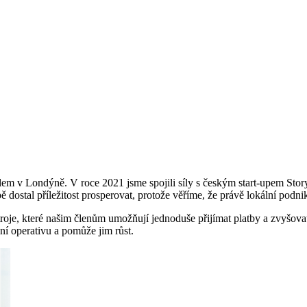
dlem v Londýně. V roce 2021 jsme spojili síly s českým start-upem Sto
ě dostal příležitost prosperovat, protože věříme, že právě lokální podn
roje, které našim členům umožňují jednoduše přijímat platby a zvyšovat
ní operativu a pomůže jim růst.