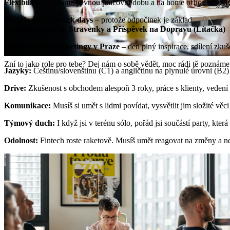
Flexibilita
– nemáme pevnou pracovní dobu a na home office se vž
26 dní volna + 3 sick days
– protože odpočinek je základ
BenefitPlus karta, Stravenky a Příspěvek na Dopravu (Lítačka)
Měsíční týmové meetingy v Praze
– den plný inspirace, sdílení zku
Zní to jako role pro tebe? Dej nám o sobě vědět, moc rádi tě poznám
J
azyky:
Češtinu/slovenštinu (C1) a angličtinu na plynulé úrovni (B2)
Drive:
Zkušenost s obchodem alespoň 3 roky, práce s klienty, vedení 
Komunikace:
Musíš si umět s lidmi povídat, vysvětlit jim složité věc
Týmový duch:
I když jsi v terénu sólo, pořád jsi součástí party, kt
Odolnost:
Fintech roste raketově. Musíš umět reagovat na změny a n