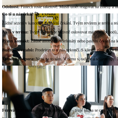
Odolnost:
Fintech roste raketově. Musíš umět reagovat na změny a n
Co tě u nás čeká? 🚀
Žádné sezení v kanceláři a pasivní čekání. Tvým revírem je terén a re
Akce v terénu:
Tvým úkolem je aktivně oslovovat majitele obchodů, r
Přímý kontakt:
Žádné anonymní telefonáty nebo pasivní čekání na le
Budování vztahů:
Prodejem to u nás nekončí. S klienty zůstáváš v k
Týmová podpora:
Nejsi na to sám. V týmu si radíme a sdílíme tipy
Co za to?💰
Férová fixní mzda + motivující bonusy
– tvoje snaha se cení!