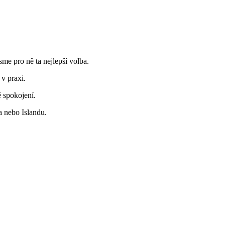
me pro ně ta nejlepší volba.
v praxi.
ě spokojení.
a nebo Islandu.