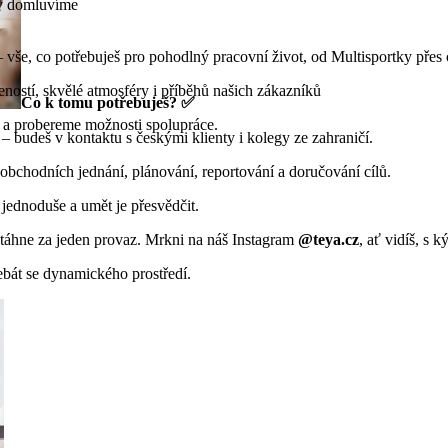
dy domluvíme
– vše, co potřebuješ pro pohodlný pracovní život, od Multisportky přes
šeností, skvělé atmosféry i příběhů našich zákazníků
Co k tomu potřebuješ? ✅
e a probereme možnosti spolupráce.
 – budeš v kontaktu s českými klienty i kolegy ze zahraničí.
obchodních jednání, plánování, reportování a doručování cílů.
i jednoduše a umět je přesvědčit.
erá táhne za jeden provaz. Mrkni na náš Instagram
@teya.cz
, ať vidíš, s 
ebát se dynamického prostředí.