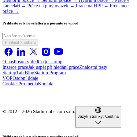
Mediorní pozice →
Seniorní pozice →
Hybridní práce →
Práce v
kanceláři →
Práce na plný úvazek →
Práce na HPP →
Freelance
práce →
Přihlaste se k newsletteru a posuňte se vpřed!
Přihlásit k odběru
O nás
Posun vpřed
Co je startup
Inzerce práce
Jak uspět při hledání práce
Znalostní testy
StartupTalk
Blog
Startup Program
VOP
Osobní údaje
Cookies
Pro média
Kontakt
© 2012 – 2026 StartupJobs.com s.r.o.
Jazyk stránky:
Čeština
Přihlaste se k newsletteru a posuňte se vpřed!