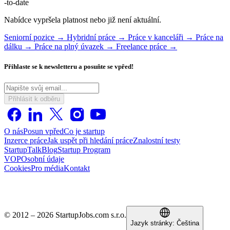
-to-date
Nabídce vypršela platnost nebo již není aktuální.
Seniorní pozice →
Hybridní práce →
Práce v kanceláři →
Práce na
dálku →
Práce na plný úvazek →
Freelance práce →
Přihlaste se k newsletteru a posuňte se vpřed!
Přihlásit k odběru
O nás
Posun vpřed
Co je startup
Inzerce práce
Jak uspět při hledání práce
Znalostní testy
StartupTalk
Blog
Startup Program
VOP
Osobní údaje
Cookies
Pro média
Kontakt
© 2012 – 2026 StartupJobs.com s.r.o.
Jazyk stránky:
Čeština