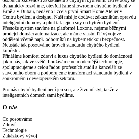
osobních zkušeností zakladatelů s chytrým bydlením. Od té doby se
dynamicky rozvíjíme, otevřeli jsme showroom chytrého bydlení v
Brně a v Dubaji, nedávno i zcela první Smart Home Atelier v
Centru bydlení a designu. Naší misí je dodávat zákazníkům opravdu
inteligentní domovy a plnit tak jejich sny o chytrém bydlení.
Přestože systém stavíme na platformě Loxone, nejsme běžnými
prodejci domácí automatizace, ale máme vlastní IT vývojové
oddělení včetně např. odborníků na kybernetickou bezpečnost.
Neustále tak posouváme úroveň standardu chytrého bydlení
kupředu.
Přinášíme komfort, zdraví a luxus chytrého bydlení do domácností
jak u nás, tak ve světě. Používáme nejmodernější technologie,
spolupracujeme s celou řadou profesních studií a kanceláří ze
stavebního oboru a podporujeme transformaci standardu bydlení v
soukromém i developerském sektoru.
Pro nás chytré bydlení není jen sen, ale životní styl, takže v
inteligentních domech sami bydlíme.
O nás
Co posouváme
Zdraví
Technologie
Zakázkový vývoj