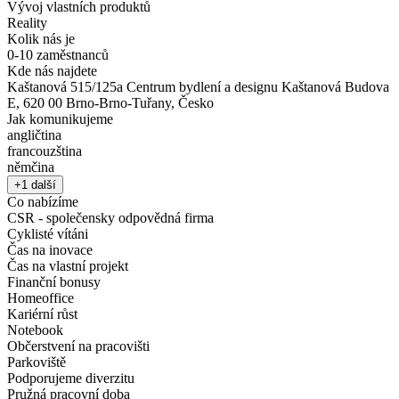
Vývoj vlastních produktů
Reality
Kolik nás je
0-10 zaměstnanců
Kde nás najdete
Kaštanová 515/125a Centrum bydlení a designu Kaštanová Budova
E, 620 00 Brno-Brno-Tuřany, Česko
Jak komunikujeme
angličtina
francouzština
němčina
+1 další
Co nabízíme
CSR - společensky odpovědná firma
Cyklisté vítáni
Čas na inovace
Čas na vlastní projekt
Finanční bonusy
Homeoffice
Kariérní růst
Notebook
Občerstvení na pracovišti
Parkoviště
Podporujeme diverzitu
Pružná pracovní doba