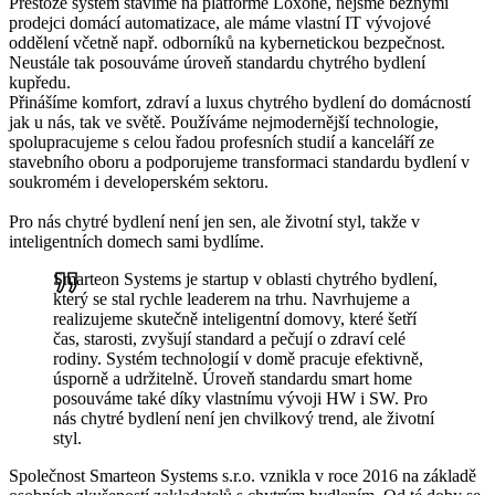
Přestože systém stavíme na platformě Loxone, nejsme běžnými
prodejci domácí automatizace, ale máme vlastní IT vývojové
oddělení včetně např. odborníků na kybernetickou bezpečnost.
Neustále tak posouváme úroveň standardu chytrého bydlení
kupředu.
Přinášíme komfort, zdraví a luxus chytrého bydlení do domácností
jak u nás, tak ve světě. Používáme nejmodernější technologie,
spolupracujeme s celou řadou profesních studií a kanceláří ze
stavebního oboru a podporujeme transformaci standardu bydlení v
soukromém i developerském sektoru.
Pro nás chytré bydlení není jen sen, ale životní styl, takže v
inteligentních domech sami bydlíme.
Smarteon Systems je startup v oblasti chytrého bydlení,
který se stal rychle leaderem na trhu. Navrhujeme a
realizujeme skutečně inteligentní domovy, které šetří
čas, starosti, zvyšují standard a pečují o zdraví celé
rodiny. Systém technologií v domě pracuje efektivně,
úsporně a udržitelně. Úroveň standardu smart home
posouváme také díky vlastnímu vývoji HW i SW. Pro
nás chytré bydlení není jen chvilkový trend, ale životní
styl.
Společnost Smarteon Systems s.r.o. vznikla v roce 2016 na základě