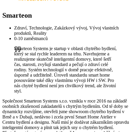
Smarteon
Zdraví, Technologie, Zakázkový vývoj, Vývoj vlastních
produktů, Reality
0-10 zaměstnanců
Smarteon Systems je startup v oblasti chytrého bydlení,
který se stal rychle leaderem na trhu. Navrhujeme a
realizujeme skutečně inteligentní domovy, které šetří
čas, starosti, zvyšují standard a pečují o zdraví celé
rodiny. Systém technologií v domě pracuje efektivně,
úsporně a udržitelně. Úroveň standardu smart home
posouváme také díky vlastnímu vývoji HW i SW. Pro
nás chytré bydlení není jen chvilkový trend, ale životní
styl.
Společnost Smarteon Systems s.r.o. vznikla v roce 2016 na základě
osobních zkušeností zakladatelů s chytrým bydlením. Od té doby se
dynamicky rozvíjíme, otevřeli jsme showroom chytrého bydlení v
Brně a v Dubaji, nedávno i zcela první Smart Home Atelier v
Centru bydlení a designu. Naší misí je dodávat zákazníkům opravdu
inteligentní domovy a plnit tak jejich sny o chytrém bydlení.