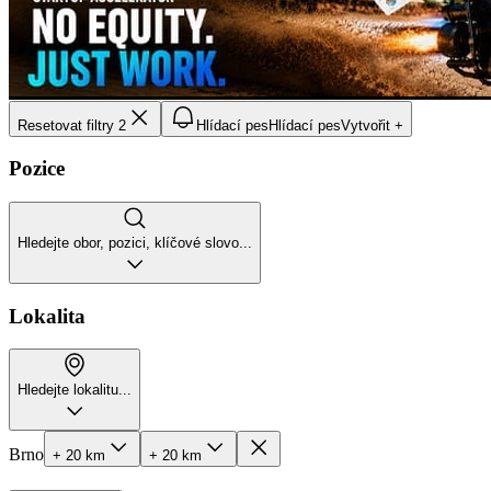
Resetovat filtry
2
Hlídací pes
Hlídací pes
Vytvořit +
Pozice
Hledejte obor, pozici, klíčové slovo...
Lokalita
Hledejte lokalitu...
Brno
+ 20 km
+ 20 km