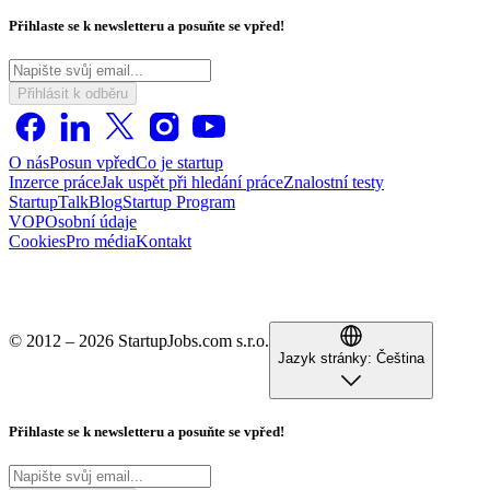
Přihlaste se k newsletteru a posuňte se vpřed!
Přihlásit k odběru
O nás
Posun vpřed
Co je startup
Inzerce práce
Jak uspět při hledání práce
Znalostní testy
StartupTalk
Blog
Startup Program
VOP
Osobní údaje
Cookies
Pro média
Kontakt
© 2012 – 2026 StartupJobs.com s.r.o.
Jazyk stránky:
Čeština
Přihlaste se k newsletteru a posuňte se vpřed!