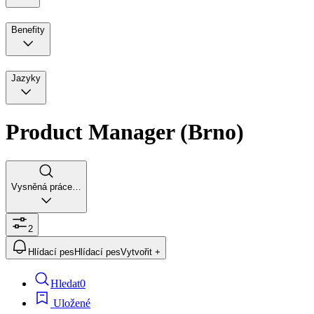
Benefity
Jazyky
Product Manager (Brno)
Vysněná práce…
2
Hlídací pes
Hlídací pes
Vytvořit +
Hledat
0
Uložené