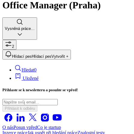
Office Manager (Praha)
Vysněná práce…
2
Hlídací pes
Hlídací pes
Vytvořit +
Hledat
0
Uložené
Přihlaste se k newsletteru a posuňte se vpřed!
Přihlásit k odběru
O nás
Posun vpřed
Co je startup
Inzerce práce
Jak uspět při hledání práce
Znalostní testy