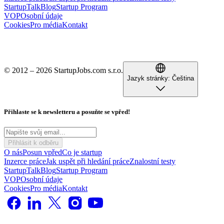
StartupTalk
Blog
Startup Program
VOP
Osobní údaje
Cookies
Pro média
Kontakt
© 2012 – 2026 StartupJobs.com s.r.o.
Jazyk stránky:
Čeština
Přihlaste se k newsletteru a posuňte se vpřed!
Přihlásit k odběru
O nás
Posun vpřed
Co je startup
Inzerce práce
Jak uspět při hledání práce
Znalostní testy
StartupTalk
Blog
Startup Program
VOP
Osobní údaje
Cookies
Pro média
Kontakt