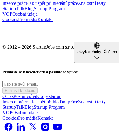
Inzerce práce
Jak uspět při hledání práce
Znalostní testy
StartupTalk
Blog
Startup Program
VOP
Osobní údaje
Cookies
Pro média
Kontakt
© 2012 – 2026 StartupJobs.com s.r.o.
Jazyk stránky:
Čeština
Přihlaste se k newsletteru a posuňte se vpřed!
Přihlásit k odběru
O nás
Posun vpřed
Co je startup
Inzerce práce
Jak uspět při hledání práce
Znalostní testy
StartupTalk
Blog
Startup Program
VOP
Osobní údaje
Cookies
Pro média
Kontakt