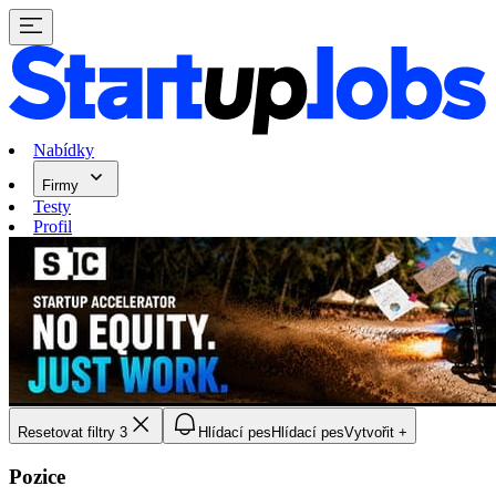
Nabídky
Firmy
Testy
Profil
Resetovat filtry
3
Hlídací pes
Hlídací pes
Vytvořit +
Pozice