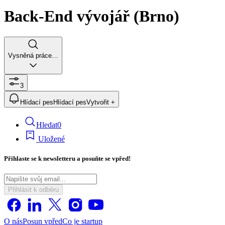
Back-End vývojář (Brno)
Vysněná práce…
3
Hlídací pes
Hlídací pes
Vytvořit +
Hledat
0
Uložené
Přihlaste se k newsletteru a posuňte se vpřed!
Přihlásit k odběru
O nás
Posun vpřed
Co je startup