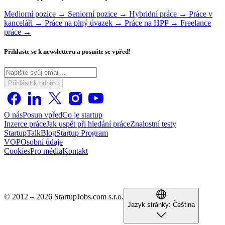
Mediorní pozice →
Seniorní pozice →
Hybridní práce →
Práce v
kanceláři →
Práce na plný úvazek →
Práce na HPP →
Freelance
práce →
Přihlaste se k newsletteru a posuňte se vpřed!
Přihlásit k odběru
O nás
Posun vpřed
Co je startup
Inzerce práce
Jak uspět při hledání práce
Znalostní testy
StartupTalk
Blog
Startup Program
VOP
Osobní údaje
Cookies
Pro média
Kontakt
© 2012 – 2026 StartupJobs.com s.r.o.
Jazyk stránky:
Čeština